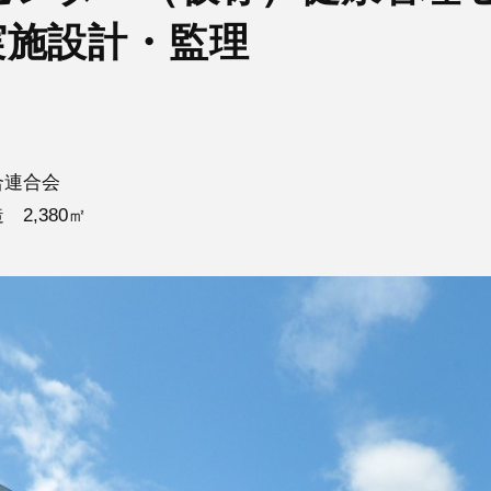
実施設計・監理
合連合会
2,380㎡